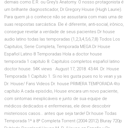
demais como E.R. ou Grey’s Anatomy. O nosso protagonista é
um brilhante diagnosticador, Dr.Gregory House (Hugh Laurie).
Para quem já o conhece não se assustaria com mais uma de
suas respostas sarcástica. Ele é diferente, anti-social, irônico,
consegue revelar a verdade de seus pacientes Dr house
audio latino todas las temporadas (1,2,3,4,5,6,7,8) Todos Los
Capitulos, Serie Completa, Temporada MEGA Dr House
Español Latino 8 Temporadas Hola a doctor house
temporada 1 capitulo 8. Capitulos completos español latino
doctor house. 54K views · August 17, 2018. 43:44. Dr. House
Temporada 1 Capítulo 1. Si no les gusta pues no lo vean y ya
Dr. House/ Fans Videos Dr. house PRIMERA TEMPORADA 4to
capítulo A cada episódio, House encara um novo paciente,
com sintomas inexplicáveis e junto de sua equipe de
médicos dedicados e enfermeiras, ele deve descobrir
misteriosos casos… antes que seja tarde! Dr.house Todas
Temporada 1ª à 8ª Completa Torrent (2004-2012) Bluray 720p