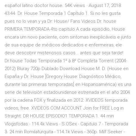
español latino doctor house. 54K views · August 17, 2018.
43:44. Dr. House Temporada 1 Capítulo 1. Si no les gusta
pues no lo vean y ya Dr. House/ Fans Videos Dr. house
PRIMERA TEMPORADA 4to capítulo A cada episódio, House
encara um novo paciente, com sintomas inexplicáveis e junto
de sua equipe de médicos dedicados e enfermeiras, ele
deve descobrir misteriosos casos… antes que seja tarde!
Dr.house Todas Temporada 1ª à 8ª Completa Torrent (2004-
2012) Bluray 720p Dublado Download House M. D. (House en
España y Dr. House [Gregory House: Diagnóstico Médico,
durante las primeras temporadas] en Hispanoamérica) es una
serie de televisión estadounidense estrenada en el año 2004
por la cadena FOX y finalizada en 2012. XVIDEOS temporada
videos, free. XVIDEOS.COM ACCOUNT Join for FREE Log in
Straight. DR HOUSE EPISODIO1 TEMPORADA 1. 44 min
Vlogsfodas - 114.4k Views - S.OSex - Capitulo 7 - Temporada
3. 24 min Romilaturquita - 114.1k Views - 360p. Milf Seeker -