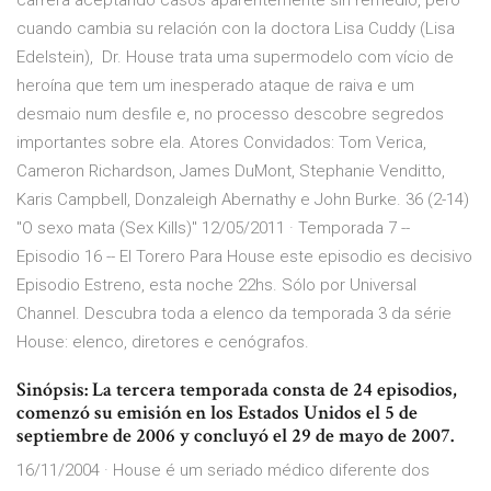
carrera aceptando casos aparentemente sin remedio, pero
cuando cambia su relación con la doctora Lisa Cuddy (Lisa
Edelstein), Dr. House trata uma supermodelo com vício de
heroína que tem um inesperado ataque de raiva e um
desmaio num desfile e, no processo descobre segredos
importantes sobre ela. Atores Convidados: Tom Verica,
Cameron Richardson, James DuMont, Stephanie Venditto,
Karis Campbell, Donzaleigh Abernathy e John Burke. 36 (2-14)
"O sexo mata (Sex Kills)" 12/05/2011 · Temporada 7 --
Episodio 16 -- El Torero Para House este episodio es decisivo
Episodio Estreno, esta noche 22hs. Sólo por Universal
Channel. Descubra toda a elenco da temporada 3 da série
House: elenco, diretores e cenógrafos.
Sinópsis: La tercera temporada consta de 24 episodios,
comenzó su emisión en los Estados Unidos el 5 de
septiembre de 2006 y concluyó el 29 de mayo de 2007.
16/11/2004 · House é um seriado médico diferente dos