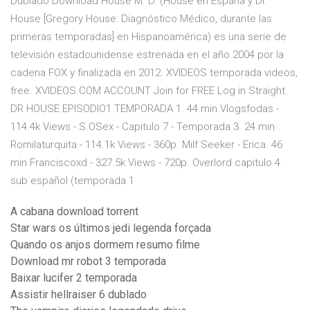
Dublado Download House M. D. (House en España y Dr.
House [Gregory House: Diagnóstico Médico, durante las
primeras temporadas] en Hispanoamérica) es una serie de
televisión estadounidense estrenada en el año 2004 por la
cadena FOX y finalizada en 2012. XVIDEOS temporada videos,
free. XVIDEOS.COM ACCOUNT Join for FREE Log in Straight.
DR HOUSE EPISODIO1 TEMPORADA 1. 44 min Vlogsfodas -
114.4k Views - S.OSex - Capitulo 7 - Temporada 3. 24 min
Romilaturquita - 114.1k Views - 360p. Milf Seeker - Erica. 46
min Franciscoxd - 327.5k Views - 720p. Overlord capitulo 4
sub español (temporada 1
A cabana download torrent
Star wars os últimos jedi legenda forçada
Quando os anjos dormem resumo filme
Download mr robot 3 temporada
Baixar lucifer 2 temporada
Assistir hellraiser 6 dublado