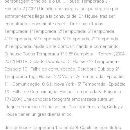
personagem principal é o Dr. … House: Temporada 3 -
Episodio 2 (2004) Un niño que asegura ser perseguido por
extraterrestres llega a la consulta del Dr. House, tras ser
encontrado inconsciente en el … Link Unico Todas
Temporada. 1°Temporada. 2°Temporada. 3°Temporada.
4°Temporada. 5°Temporada. 6°Temporada. 7°Temporada.
8°Temporada. Ajude o site compartilhando e comentando!
Dr.house Todas Temporada 1ª à 8ª Completa – Torrent (2004-
2012) HDTV Dublado Download Dr. House - 2ª Temporada -
Episódio 10 - Falha de comunicação. Categoria Dublado 2ª
Temporada Tags House. 220 Volts - 2ª Temporada - Episódio
11 - Comunicação. C.S.I.: Nova York - 5ª Temporada - Episódio
19 - Falha de Comunicação. House: Temporada 3 - Episodio
17 (2004) Una conocida fotógrafa embarazada sufre un
ataque en medio de una sesión. Para poder curarla, Cuddy y
House tienen un gran dilema ético.
doctor house temporada 1 capitulo 8. Capitulos completos